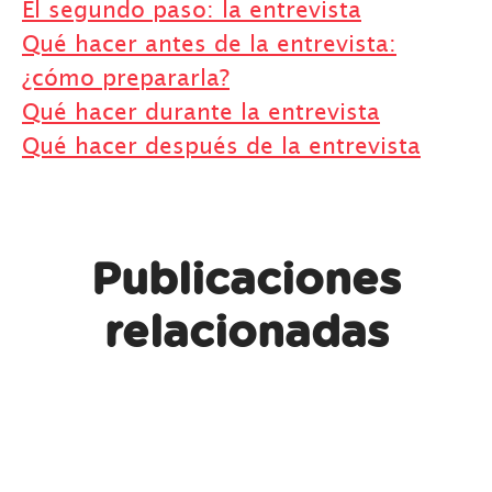
El segundo paso: la entrevista
Qué hacer antes de la entrevista:
¿cómo prepararla?
Qué hacer durante la entrevista
Qué hacer después de la entrevista
Publicaciones
relacionadas
Videoentrevistas: 10 consejos
Cómo funcionan los
para superarlas con éxito
headhunters: sorpréndeles
La importancia del CV